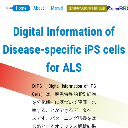
Home
About
Manual
理研BRC 細胞材料開発室
Digital Information of
Disease-specific iPS cells
for ALS
DiiPS（
Di
gital
In
formation of
iPS
Cells）は、疾患特異的 iPS 細胞
を分化傾向に基づいて評価・比
較することができるデータベー
スです。パターニング培養をは
じめとするオミックス解析結果